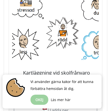
Kartläggning vid skolfrånvaro
Vi använder gärna kakor för att kunna
Material som kan användas vid kartläggning av
förbättra hemsidan åt dig.
skolfrånvaro.
Av: Ulrika Aspeflo
OKEJ
Läs mer här
Ladda ner